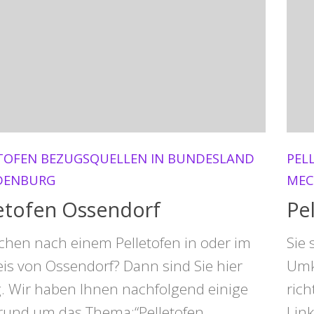
TOFEN BEZUGSQUELLEN IN BUNDESLAND
PEL
DENBURG
MEC
etofen Ossendorf
Pe
uchen nach einem Pelletofen in oder im
Sie 
is von Ossendorf? Dann sind Sie hier
Umk
g. Wir haben Ihnen nachfolgend einige
rich
 rund um das Thema:“Pelletofen
Lin