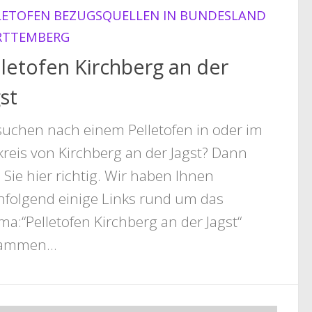
LETOFEN BEZUGSQUELLEN IN BUNDESLAND
TTEMBERG
lletofen Kirchberg an der
st
suchen nach einem Pelletofen in oder im
reis von Kirchberg an der Jagst? Dann
 Sie hier richtig. Wir haben Ihnen
hfolgend einige Links rund um das
a:“Pelletofen Kirchberg an der Jagst“
ammen...