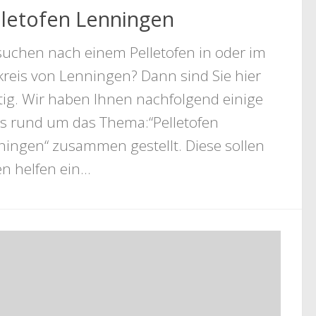
lletofen Lenningen
suchen nach einem Pelletofen in oder im
reis von Lenningen? Dann sind Sie hier
tig. Wir haben Ihnen nachfolgend einige
ks rund um das Thema:“Pelletofen
ningen“ zusammen gestellt. Diese sollen
n helfen ein...