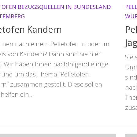
TOFEN BEZUGSQUELLEN IN BUNDESLAND
PEL
TEMBERG
WÜR
etofen Kandern
Pe
Jag
uchen nach einem Pelletofen in oder im
is von Kandern? Dann sind Sie hier
Sie 
g. Wir haben Ihnen nachfolgend einige
Umk
 rund um das Thema:“Pelletofen
sind
rn“ zusammen gestellt. Diese sollen
nac
helfen ein...
Them
zus