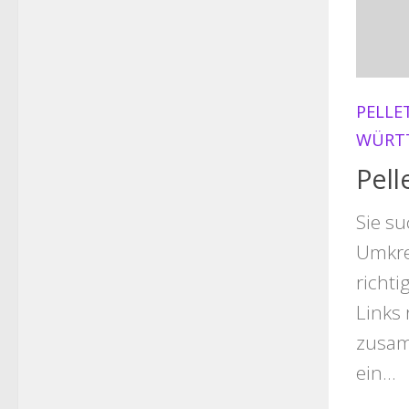
PELLE
WÜRT
Pell
Sie s
Umkre
richti
Links
zusamm
ein...