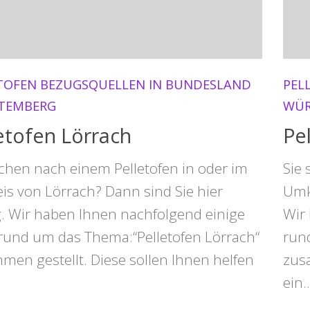
TOFEN BEZUGSQUELLEN IN BUNDESLAND
PEL
TEMBERG
WÜR
etofen Lörrach
Pe
uchen nach einem Pelletofen in oder im
Sie 
is von Lörrach? Dann sind Sie hier
Umkr
g. Wir haben Ihnen nachfolgend einige
Wir
 rund um das Thema:“Pelletofen Lörrach“
run
en gestellt. Diese sollen Ihnen helfen
zusa
ein..