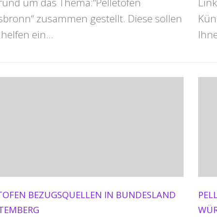
 rund um das Thema:“Pelletofen
Lin
sbronn“ zusammen gestellt. Diese sollen
Kün
helfen ein...
Ihne
TOFEN BEZUGSQUELLEN IN BUNDESLAND
PEL
TEMBERG
WÜR