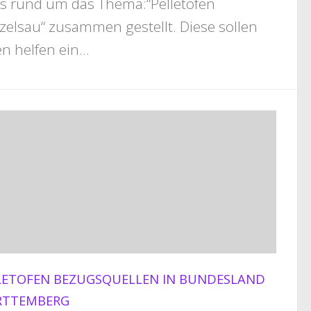
ks rund um das Thema:“Pelletofen
zelsau“ zusammen gestellt. Diese sollen
n helfen ein...
LETOFEN BEZUGSQUELLEN IN BUNDESLAND
TTEMBERG