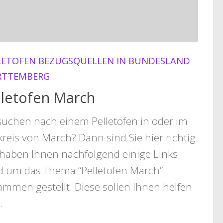
LETOFEN BEZUGSQUELLEN IN BUNDESLAND
TTEMBERG
lletofen March
suchen nach einem Pelletofen in oder im
eis von March? Dann sind Sie hier richtig.
 haben Ihnen nachfolgend einige Links
d um das Thema:“Pelletofen March“
mmen gestellt. Diese sollen Ihnen helfen
.