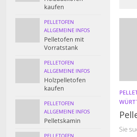
kaufen
PELLETOFEN
ALLGEMEINE INFOS
Pelletofen mit
Vorratstank
PELLETOFEN
ALLGEMEINE INFOS
Holzpelletofen
kaufen
PELLE
WÜRT
PELLETOFEN
ALLGEMEINE INFOS
Pell
Pelletskamin
Sie s
PELLETOFEN