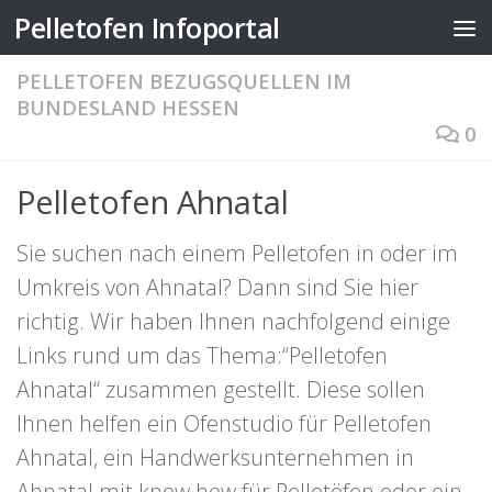
Pelletofen Infoportal
Zum Inhalt springen
PELLETOFEN BEZUGSQUELLEN IM
BUNDESLAND HESSEN
0
Pelletofen Ahnatal
Sie suchen nach einem Pelletofen in oder im
Umkreis von Ahnatal? Dann sind Sie hier
richtig. Wir haben Ihnen nachfolgend einige
Links rund um das Thema:“Pelletofen
Ahnatal“ zusammen gestellt. Diese sollen
Ihnen helfen ein Ofenstudio für Pelletofen
Ahnatal, ein Handwerksunternehmen in
Ahnatal mit know how für Pelletöfen oder ein