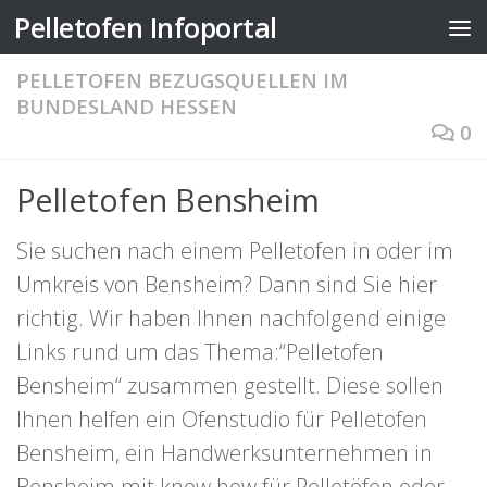
Pelletofen Infoportal
Zum Inhalt springen
PELLETOFEN BEZUGSQUELLEN IM
BUNDESLAND HESSEN
0
Pelletofen Bensheim
Sie suchen nach einem Pelletofen in oder im
Umkreis von Bensheim? Dann sind Sie hier
richtig. Wir haben Ihnen nachfolgend einige
Links rund um das Thema:“Pelletofen
Bensheim“ zusammen gestellt. Diese sollen
Ihnen helfen ein Ofenstudio für Pelletofen
Bensheim, ein Handwerksunternehmen in
Bensheim mit know how für Pelletöfen oder