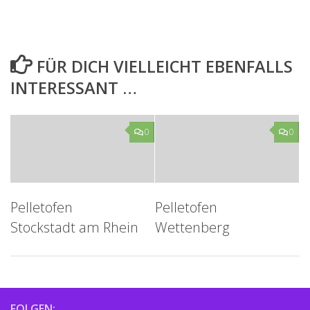
FÜR DICH VIELLEICHT EBENFALLS
INTERESSANT …
0
0
Pelletofen
Pelletofen
Stockstadt am Rhein
Wettenberg
FOLGEN: