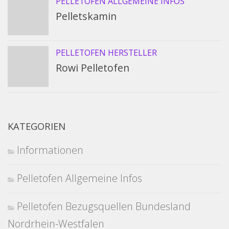
PELLETOFEN ALLGEMEINE INFOS
Pelletskamin
PELLETOFEN HERSTELLER
Rowi Pelletofen
KATEGORIEN
Informationen
Pelletofen Allgemeine Infos
Pelletofen Bezugsquellen Bundesland
Nordrhein-Westfalen