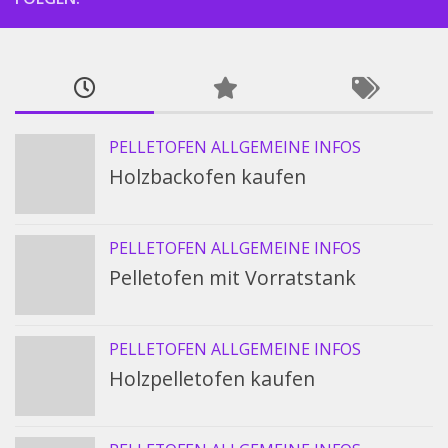
PELLETOFEN ALLGEMEINE INFOS
Holzbackofen kaufen
PELLETOFEN ALLGEMEINE INFOS
Pelletofen mit Vorratstank
PELLETOFEN ALLGEMEINE INFOS
Holzpelletofen kaufen