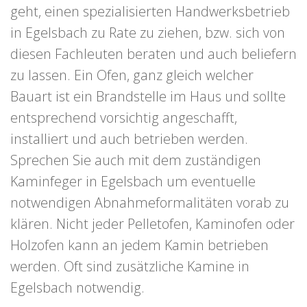
geht, einen spezialisierten Handwerksbetrieb
in Egelsbach zu Rate zu ziehen, bzw. sich von
diesen Fachleuten beraten und auch beliefern
zu lassen. Ein Ofen, ganz gleich welcher
Bauart ist ein Brandstelle im Haus und sollte
entsprechend vorsichtig angeschafft,
installiert und auch betrieben werden.
Sprechen Sie auch mit dem zuständigen
Kaminfeger in Egelsbach um eventuelle
notwendigen Abnahmeformalitäten vorab zu
klären. Nicht jeder Pelletofen, Kaminofen oder
Holzofen kann an jedem Kamin betrieben
werden. Oft sind zusätzliche Kamine in
Egelsbach notwendig.