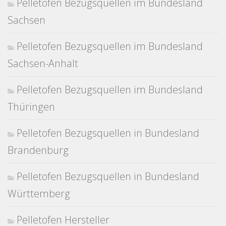
Pelletofen Bezugsquellen im Bundesland
Sachsen
Pelletofen Bezugsquellen im Bundesland
Sachsen-Anhalt
Pelletofen Bezugsquellen im Bundesland
Thüringen
Pelletofen Bezugsquellen in Bundesland
Brandenburg
Pelletofen Bezugsquellen in Bundesland
Württemberg
Pelletofen Hersteller