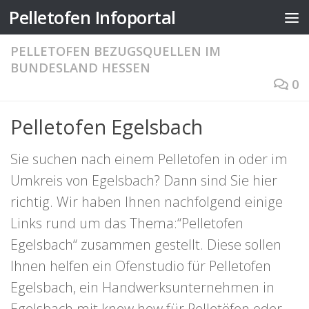
Pelletofen Infoportal
Zum Inhalt springen
PELLETOFEN BEZUGSQUELLEN IM
BUNDESLAND HESSEN
0
Pelletofen Egelsbach
Sie suchen nach einem Pelletofen in oder im
Umkreis von Egelsbach? Dann sind Sie hier
richtig. Wir haben Ihnen nachfolgend einige
Links rund um das Thema:“Pelletofen
Egelsbach“ zusammen gestellt. Diese sollen
Ihnen helfen ein Ofenstudio für Pelletofen
Egelsbach, ein Handwerksunternehmen in
Egelsbach mit know how für Pelletöfen oder