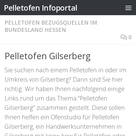
Pelletofen Infoportal
Zum Inhalt springen
PELLETOFEN BEZUGSQUELLEN IM
BUNDESLAND HESSEN
0
Pelletofen Gilserberg
Sie suchen nach einem Pelletofen in oder im
Umkreis von Gilserberg? Dann sind Sie hier
richtig. Wir haben Ihnen nachfolgend einige
Links rund um das Thema:“Pelletofen
Gilserberg“ zusammen gestellt. Diese sollen
Ihnen helfen ein Ofenstudio für Pelletofen
Gilserberg, ein Handwerksunternehmen in
Gilserberg mit know how für Pelletöfen oder