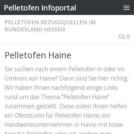
Pelletofen Infoportal
Zum Inhalt springen
PELLETOFEN BEZUGSQUELLEN IM
BUNDESLAND HESSEN
0
Pelletofen Haine
Sie suchen nach einem Pelletofen in oder im
Umkreis von Haine? Dann sind Sie hier richtig.
Wir haben Ihnen nachfolgend einige Links
rund um das Thema:“Pelletofen Haine“
zusammen gestellt. Diese sollen Ihnen helfen
ein Ofenstudio für Pelletofen Haine, ein
Handwerksunternehmen in Haine mit know
how für Pelletöfen oder ein andere gute