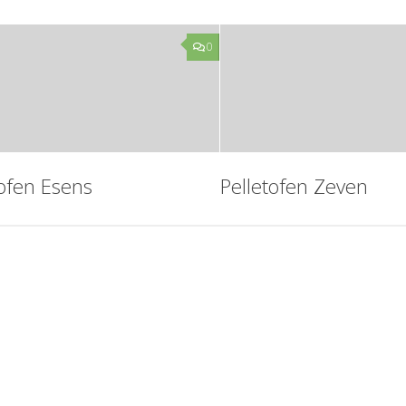
0
tofen Esens
Pelletofen Zeven