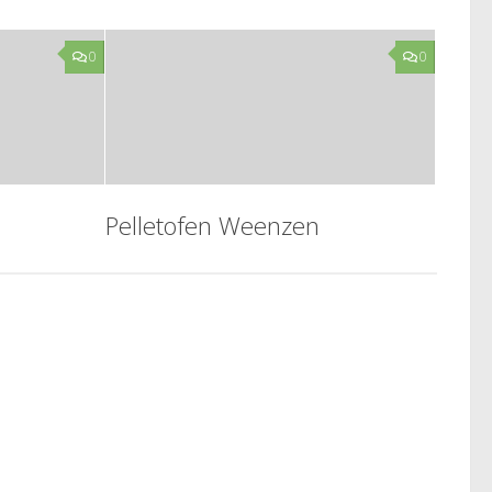
0
0
Pelletofen Weenzen