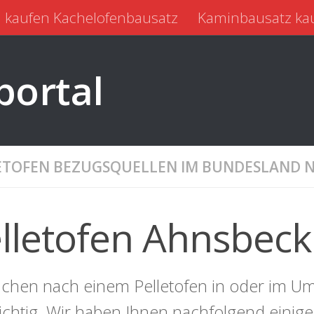
 kaufen Kachelofenbausatz
Kaminbausatz ka
portal
ETOFEN BEZUGSQUELLEN IM BUNDESLAND 
lletofen Ahnsbeck
uchen nach einem Pelletofen in oder im Um
richtig. Wir haben Ihnen nachfolgend einig