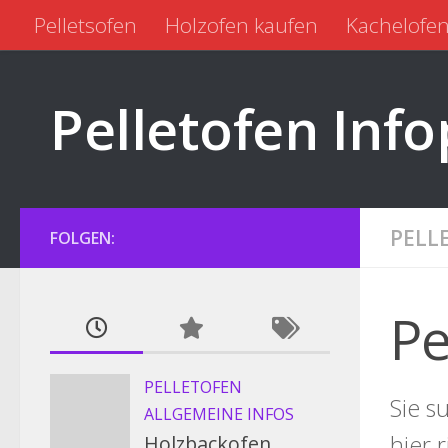
Pelletsofen
Holzofen kaufen
Kachelofen
Zum Inhalt springen
Pelletofen kaufen
Pelletofen gebraucht
Pelletofen Info
PELL
FOLGEN:
Pe
PELLETOFEN
Sie s
ALLGEMEINE INFOS
hier 
Holzbackofen