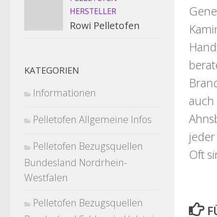
Gener
HERSTELLER
Rowi Pelletofen
Kamin
Handw
berat
KATEGORIEN
Brand
Informationen
auch 
Ahnsb
Pelletofen Allgemeine Infos
jeder
Pelletofen Bezugsquellen
Oft s
Bundesland Nordrhein-
Westfalen
Pelletofen Bezugsquellen
F