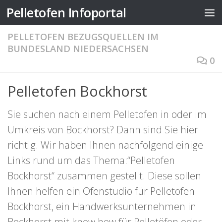
Pelletofen Infoportal
Zum Inhalt springen
PELLETOFEN BEZUGSQUELLEN IM
BUNDESLAND NIEDERSACHSEN
0
Pelletofen Bockhorst
Sie suchen nach einem Pelletofen in oder im
Umkreis von Bockhorst? Dann sind Sie hier
richtig. Wir haben Ihnen nachfolgend einige
Links rund um das Thema:“Pelletofen
Bockhorst“ zusammen gestellt. Diese sollen
Ihnen helfen ein Ofenstudio für Pelletofen
Bockhorst, ein Handwerksunternehmen in
Bockhorst mit know how für Pelletöfen oder