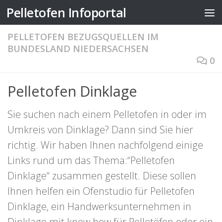
Pelletofen Infoportal
Zum Inhalt springen
PELLETOFEN BEZUGSQUELLEN IM
BUNDESLAND NIEDERSACHSEN
0
Pelletofen Dinklage
Sie suchen nach einem Pelletofen in oder im
Umkreis von Dinklage? Dann sind Sie hier
richtig. Wir haben Ihnen nachfolgend einige
Links rund um das Thema:“Pelletofen
Dinklage“ zusammen gestellt. Diese sollen
Ihnen helfen ein Ofenstudio für Pelletofen
Dinklage, ein Handwerksunternehmen in
Dinklage mit know how für Pelletöfen oder ein