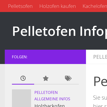
Pelletsofen
Holzofen kaufen
Kachelofen
Zum Inhalt springen
Pelletofen kaufen
Pelletofen gebraucht
Pelletofen Info
PELL
FOLGEN:
Pe
PELLETOFEN
Sie s
ALLGEMEINE INFOS
hier 
Holzbackofen