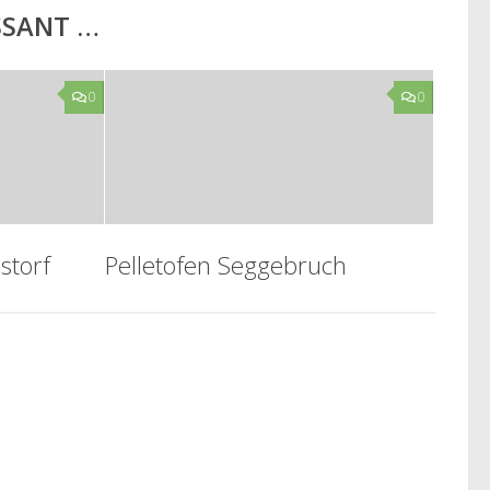
ESSANT …
0
0
storf
Pelletofen Seggebruch