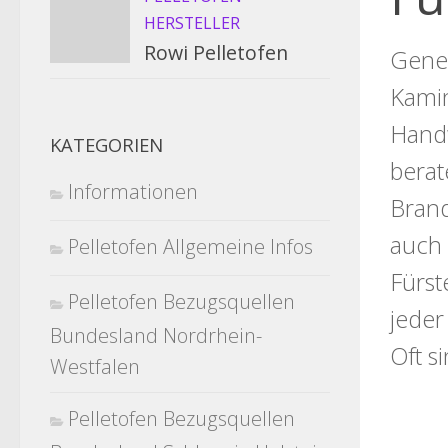
HERSTELLER
Rowi Pelletofen
Gener
Kamin
Handw
KATEGORIEN
berat
Informationen
Brand
auch 
Pelletofen Allgemeine Infos
Fürst
Pelletofen Bezugsquellen
jeder
Bundesland Nordrhein-
Oft s
Westfalen
Pelletofen Bezugsquellen