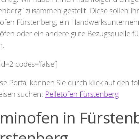
enberg“ zusammen gestellt. Diese sollen Ih
tofen Fürstenberg, ein Handwerksunterneh
töfen oder ein andere gute Bezugsquelle fü
n.
id=2 codes=’false‘]
ese Portal können Sie durch klick auf den 
eisen suchen:
Pelletofen Fürstenberg
minofen in Fürstenb
rstenberg