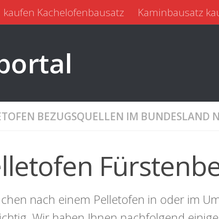
 kaufen Kachelofenbausatz
Kaminbausatz ka
portal
ETOFEN BEZUGSQUELLEN IM BUNDESLAND 
lletofen Fürstenb
uchen nach einem Pelletofen in oder im Um
richtig. Wir haben Ihnen nachfolgend einig