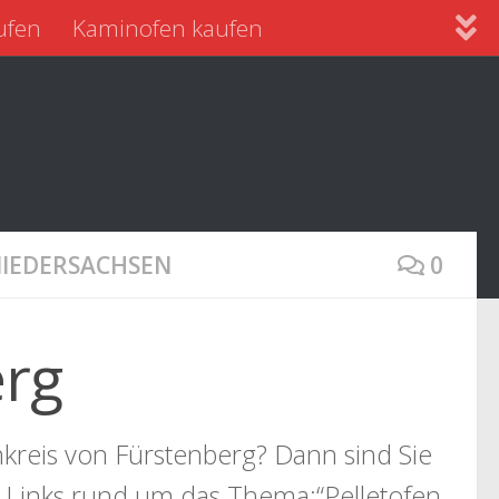
ufen
Kaminofen kaufen
NIEDERSACHSEN
0
erg
kreis von Fürstenberg? Dann sind Sie
e Links rund um das Thema:“Pelletofen