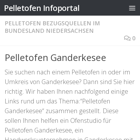
Pelletofen Infoportal
Zum Inhalt springen
PELLETOFEN BEZUGSQUELLEN IM
BUNDESLAND NIEDERSACHSEN
0
Pelletofen Ganderkesee
Sie suchen nach einem Pelletofen in oder im
Umkreis von Ganderkesee? Dann sind Sie hier
richtig. Wir haben Ihnen nachfolgend einige
Links rund um das Thema:“Pelletofen
Ganderkesee“ zusammen gestellt. Diese
sollen Ihnen helfen ein Ofenstudio für
Pelletofen Ganderkesee, ein
Handwerksunternehmen in Ganderkesee mit