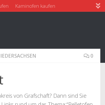
ufen
Kaminofen kaufen
NIEDERSACHSEN
0
t
kreis von Grafschaft? Dann sind Sie
e Links rund um das Thema:“Pelletofen