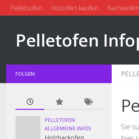
Pelletsofen
Holzofen kaufen
Kachelofen
Zum Inhalt springen
Pelletofen kaufen
Pelletofen gebraucht
Pelletofen Info
PELL
FOLGEN:
Pe
PELLETOFEN
Sie s
ALLGEMEINE INFOS
hier 
Holzbackofen