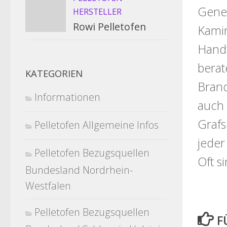
Gener
HERSTELLER
Rowi Pelletofen
Kamin
Handw
berat
KATEGORIEN
Brand
Informationen
auch 
Grafs
Pelletofen Allgemeine Infos
jeder
Pelletofen Bezugsquellen
Oft s
Bundesland Nordrhein-
Westfalen
Pelletofen Bezugsquellen
F