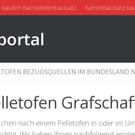
 kaufen Kachelofenbausatz
Kaminbausatz ka
portal
ETOFEN BEZUGSQUELLEN IM BUNDESLAND 
lletofen Grafschaf
uchen nach einem Pelletofen in oder im Um
richtig. Wir haben Ihnen nachfolgend einig