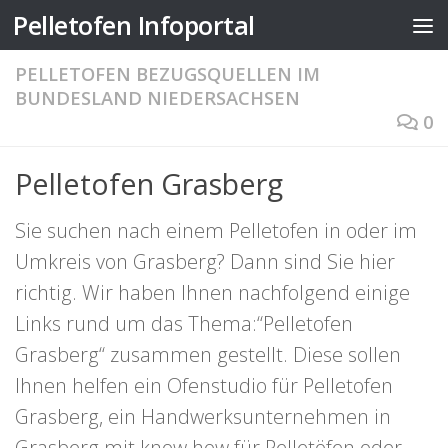
Pelletofen Infoportal
Zum Inhalt springen
PELLETOFEN BEZUGSQUELLEN IM
BUNDESLAND NIEDERSACHSEN
0
Pelletofen Grasberg
Sie suchen nach einem Pelletofen in oder im
Umkreis von Grasberg? Dann sind Sie hier
richtig. Wir haben Ihnen nachfolgend einige
Links rund um das Thema:“Pelletofen
Grasberg“ zusammen gestellt. Diese sollen
Ihnen helfen ein Ofenstudio für Pelletofen
Grasberg, ein Handwerksunternehmen in
Grasberg mit know how für Pelletöfen oder