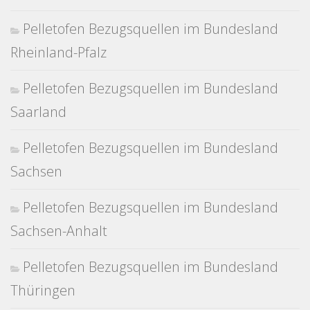
Pelletofen Bezugsquellen im Bundesland
Rheinland-Pfalz
Pelletofen Bezugsquellen im Bundesland
Saarland
Pelletofen Bezugsquellen im Bundesland
Sachsen
Pelletofen Bezugsquellen im Bundesland
Sachsen-Anhalt
Pelletofen Bezugsquellen im Bundesland
Thüringen