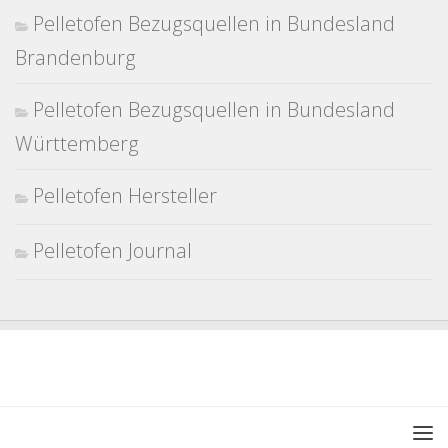
Pelletofen Bezugsquellen in Bundesland
Brandenburg
Pelletofen Bezugsquellen in Bundesland
Württemberg
Pelletofen Hersteller
Pelletofen Journal