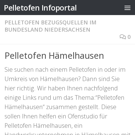
Pelletofen Infoportal
Zum Inhalt springen
PELLETOFEN BEZUGSQUELLEN IM
BUNDESLAND NIEDERSACHSEN
0
Pelletofen Hämelhausen
Sie suchen nach einem Pelletofen in oder im
Umkreis von Hämelhausen? Dann sind Sie
hier richtig. Wir haben Ihnen nachfolgend
einige Links rund um das Thema:“Pelletofen
Hämelhausen“ zusammen gestellt. Diese
sollen Ihnen helfen ein Ofenstudio für
Pelletofen Hämelhausen, ein
Handwerksunternehmen in Hämelhausen mit