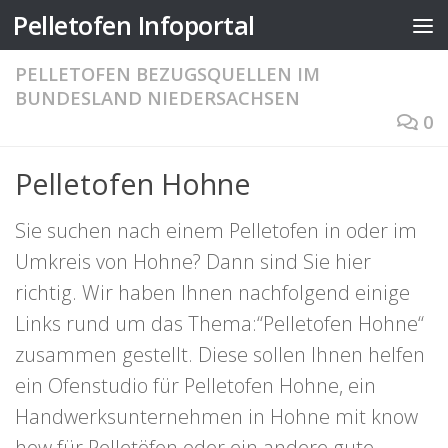
Pelletofen Infoportal
Zum Inhalt springen
PELLETOFEN BEZUGSQUELLEN IM
BUNDESLAND NIEDERSACHSEN
0
Pelletofen Hohne
Sie suchen nach einem Pelletofen in oder im
Umkreis von Hohne? Dann sind Sie hier
richtig. Wir haben Ihnen nachfolgend einige
Links rund um das Thema:“Pelletofen Hohne“
zusammen gestellt. Diese sollen Ihnen helfen
ein Ofenstudio für Pelletofen Hohne, ein
Handwerksunternehmen in Hohne mit know
how für Pelletöfen oder ein andere gute