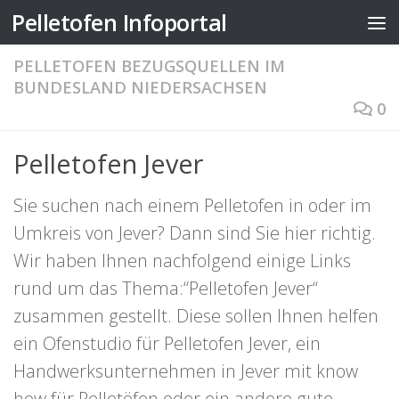
Pelletofen Infoportal
Zum Inhalt springen
PELLETOFEN BEZUGSQUELLEN IM
BUNDESLAND NIEDERSACHSEN
0
Pelletofen Jever
Sie suchen nach einem Pelletofen in oder im
Umkreis von Jever? Dann sind Sie hier richtig.
Wir haben Ihnen nachfolgend einige Links
rund um das Thema:“Pelletofen Jever“
zusammen gestellt. Diese sollen Ihnen helfen
ein Ofenstudio für Pelletofen Jever, ein
Handwerksunternehmen in Jever mit know
how für Pelletöfen oder ein andere gute