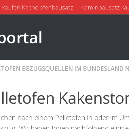
 kaufen Kachelofenbausatz
Kaminbausatz ka
portal
ETOFEN BEZUGSQUELLEN IM BUNDESLAND 
lletofen Kakenstor
uchen nach einem Pelletofen in oder im Um
richtig. Wir haben Ihnen nachfolgend einig