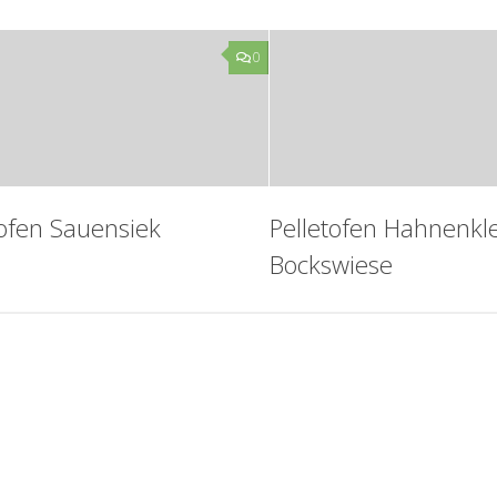
0
tofen Sauensiek
Pelletofen Hahnenkl
Bockswiese