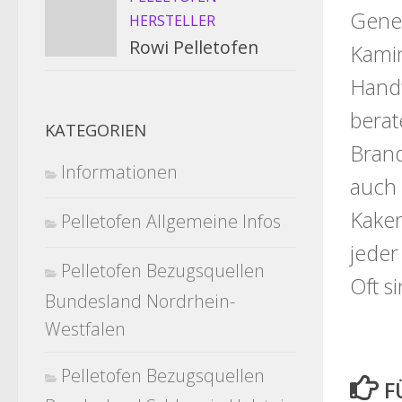
Gener
HERSTELLER
Rowi Pelletofen
Kamin
Handw
berat
KATEGORIEN
Brand
Informationen
auch 
Kaken
Pelletofen Allgemeine Infos
jeder
Pelletofen Bezugsquellen
Oft s
Bundesland Nordrhein-
Westfalen
Pelletofen Bezugsquellen
F