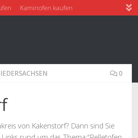
ufen
Kaminofen kaufen
NIEDERSACHSEN
0
f
kreis von Kakenstorf? Dann sind Sie
e Links rund um das Thema:“Pelletofen