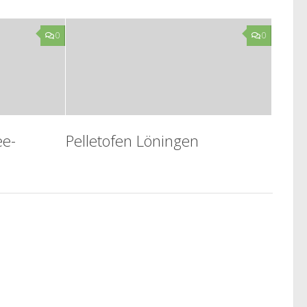
0
0
ee-
Pelletofen Löningen