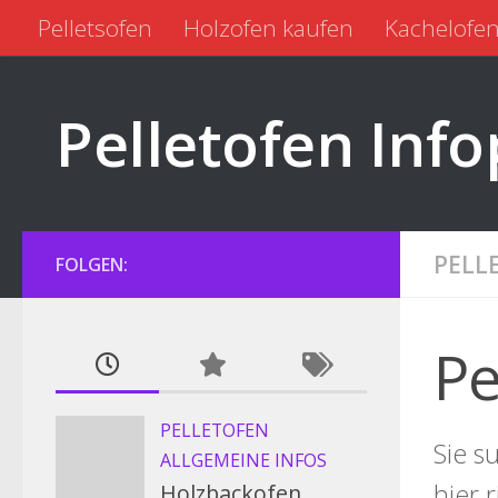
Pelletsofen
Holzofen kaufen
Kachelofen
Zum Inhalt springen
Pelletofen kaufen
Pelletofen gebraucht
Pelletofen Info
PELL
FOLGEN:
Pe
PELLETOFEN
Sie s
ALLGEMEINE INFOS
hier 
Holzbackofen