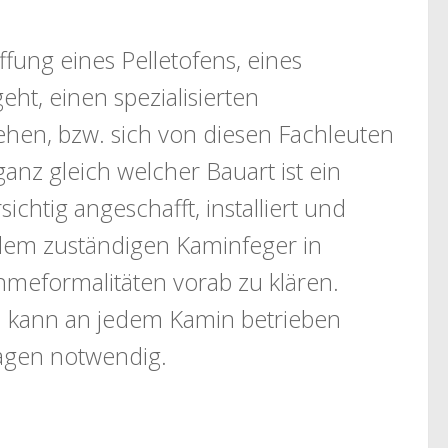
fung eines Pelletofens, eines
ht, einen spezialisierten
ehen, bzw. sich von diesen Fachleuten
ganz gleich welcher Bauart ist ein
chtig angeschafft, installiert und
dem zuständigen Kaminfeger in
meformalitäten vorab zu klären.
n kann an jedem Kamin betrieben
hagen notwendig.