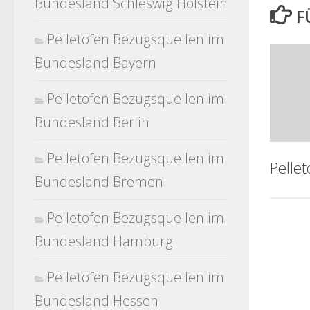
Bundesland Schleswig Holstein
F
Pelletofen Bezugsquellen im
Bundesland Bayern
Pelletofen Bezugsquellen im
Bundesland Berlin
Pelletofen Bezugsquellen im
Pelle
Bundesland Bremen
Pelletofen Bezugsquellen im
Bundesland Hamburg
Pelletofen Bezugsquellen im
Bundesland Hessen