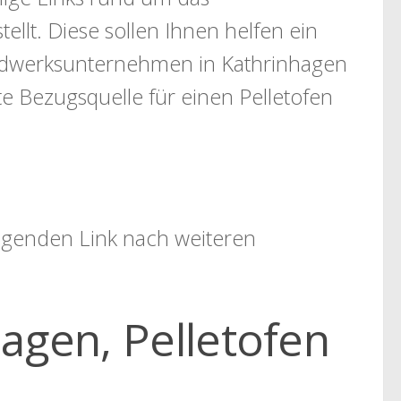
lt. Diese sollen Ihnen helfen ein
andwerksunternehmen in Kathrinhagen
e Bezugsquelle für einen Pelletofen
folgenden Link nach weiteren
agen, Pelletofen