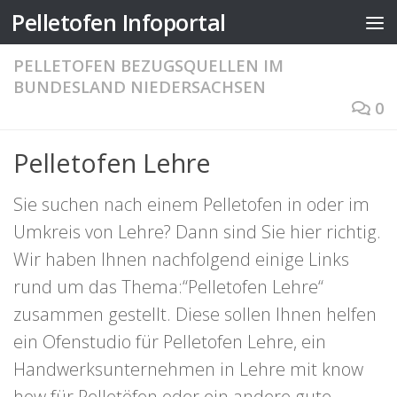
Pelletofen Infoportal
Zum Inhalt springen
PELLETOFEN BEZUGSQUELLEN IM
BUNDESLAND NIEDERSACHSEN
0
Pelletofen Lehre
Sie suchen nach einem Pelletofen in oder im
Umkreis von Lehre? Dann sind Sie hier richtig.
Wir haben Ihnen nachfolgend einige Links
rund um das Thema:“Pelletofen Lehre“
zusammen gestellt. Diese sollen Ihnen helfen
ein Ofenstudio für Pelletofen Lehre, ein
Handwerksunternehmen in Lehre mit know
how für Pelletöfen oder ein andere gute