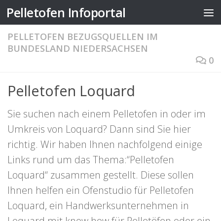
Pelletofen Infoportal
Zum Inhalt springen
PELLETOFEN BEZUGSQUELLEN IM
BUNDESLAND NIEDERSACHSEN
0
Pelletofen Loquard
Sie suchen nach einem Pelletofen in oder im
Umkreis von Loquard? Dann sind Sie hier
richtig. Wir haben Ihnen nachfolgend einige
Links rund um das Thema:“Pelletofen
Loquard“ zusammen gestellt. Diese sollen
Ihnen helfen ein Ofenstudio für Pelletofen
Loquard, ein Handwerksunternehmen in
Loquard mit know how für Pelletöfen oder ein