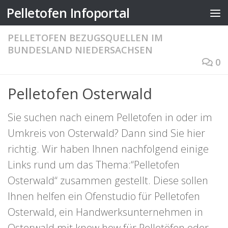
Pelletofen Infoportal
Zum Inhalt springen
PELLETOFEN BEZUGSQUELLEN IM
BUNDESLAND NIEDERSACHSEN
0
Pelletofen Osterwald
Sie suchen nach einem Pelletofen in oder im
Umkreis von Osterwald? Dann sind Sie hier
richtig. Wir haben Ihnen nachfolgend einige
Links rund um das Thema:“Pelletofen
Osterwald“ zusammen gestellt. Diese sollen
Ihnen helfen ein Ofenstudio für Pelletofen
Osterwald, ein Handwerksunternehmen in
Osterwald mit know how für Pelletöfen oder