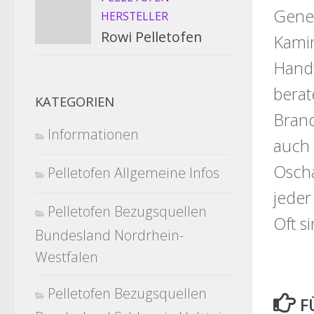
Gener
HERSTELLER
Rowi Pelletofen
Kamin
Handw
berat
KATEGORIEN
Brand
Informationen
auch 
Oscha
Pelletofen Allgemeine Infos
jeder
Pelletofen Bezugsquellen
Oft s
Bundesland Nordrhein-
Westfalen
Pelletofen Bezugsquellen
F