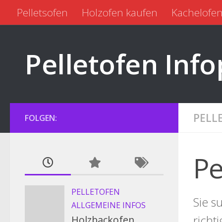
Pelletsofen
Holzofen kaufen
Kachelofen
Zum Inhalt springen
Pelletofen kaufen
Pelletofen gebraucht
Pelletofen Info
PELL
FOLGEN:
Pe
PELLETOFEN
Sie s
ALLGEMEINE INFOS
richt
Holzbackofen