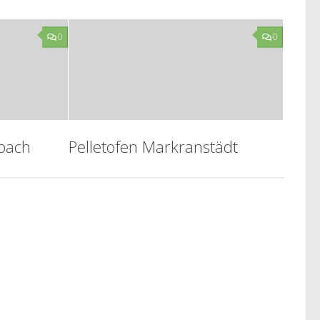
0
0
bach
Pelletofen Markranstädt