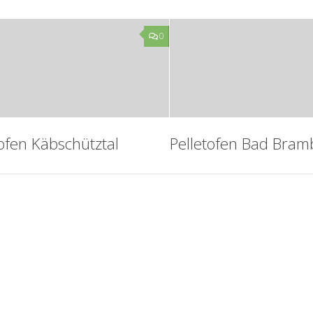
0
tofen Käbschütztal
Pelletofen Bad Bram