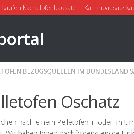
 kaufen Kachelofenbausatz
Kaminbausatz ka
portal
ETOFEN BEZUGSQUELLEN IM BUNDESLAND 
lletofen Oschatz
uchen nach einem Pelletofen in oder im Um
ig. Wir haben Ihnen nachfolgend einige Li