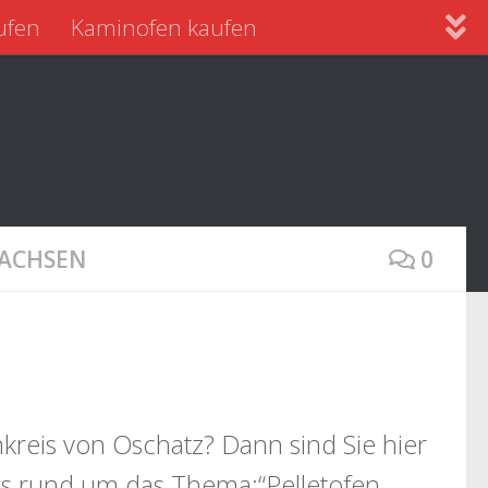
ufen
Kaminofen kaufen
SACHSEN
0
kreis von Oschatz? Dann sind Sie hier
nks rund um das Thema:“Pelletofen