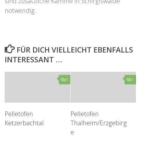
sind zusätzliche Kamine in Schirgiswalde
notwendig.
FÜR DICH VIELLEICHT EBENFALLS
INTERESSANT …
0
0
Pelletofen
Pelletofen
Ketzerbachtal
Thalheim/Erzgebirg
e