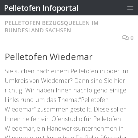
Pelletofen Infoportal
Zum Inhalt springen
PELLETOFEN BEZUGSQUELLEN IM
BUNDESLAND SACHSEN
0
Pelletofen Wiedemar
Sie suchen nach einem Pelletofen in oder im
Umkreis von Wiedemar? Dann sind Sie hier
richtig. Wir haben Ihnen nachfolgend einige
Links rund um das Thema:“Pelletofen
Wiedemar“ zusammen gestellt. Diese sollen
Ihnen helfen ein Ofenstudio für Pelletofen
Wiedemar, ein Handwerksunternehmen in
Wiedemar mit know how für Pelletöfen oder