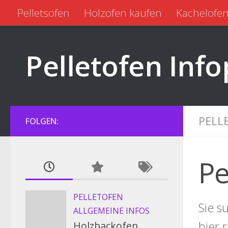
Pelletsofen
Holzofen kaufen
Kachelofen
Zum Inhalt springen
Pelletofen kaufen
Pelletofen gebraucht
Pelletofen Info
PELL
FOLGEN:
Pe
PELLETOFEN
Sie s
ALLGEMEINE INFOS
hier 
Holzbackofen