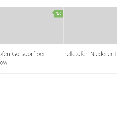
0
tofen Görsdorf bei
Pelletofen Niederer 
kow