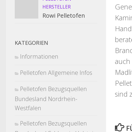
Gener
HERSTELLER
Rowi Pelletofen
Kamin
Handw
berat
KATEGORIEN
Brand
Informationen
auch 
Madli
Pelletofen Allgemeine Infos
Pelle
Pelletofen Bezugsquellen
sind 
Bundesland Nordrhein-
Westfalen
Pelletofen Bezugsquellen
F