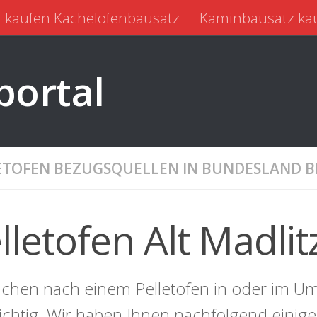
 kaufen Kachelofenbausatz
Kaminbausatz ka
portal
ETOFEN BEZUGSQUELLEN IN BUNDESLAND
lletofen Alt Madlit
uchen nach einem Pelletofen in oder im Umk
richtig. Wir haben Ihnen nachfolgend einig