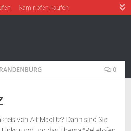
ufen
Kaminofen kaufen
 BRANDENBURG
0
z
reis von Alt Madlitz? Dann sind Sie
e Links rund um das Thema:“Pelletofen