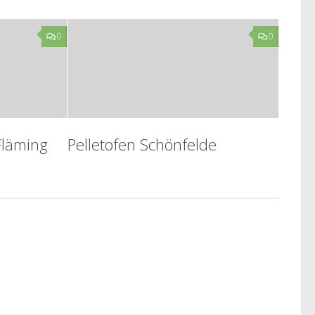
0
0
Fläming
Pelletofen Schönfelde