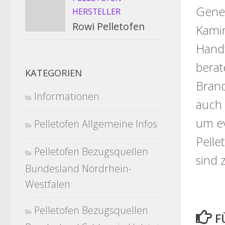
Gener
HERSTELLER
Rowi Pelletofen
Kamin
Handw
berat
KATEGORIEN
Brand
Informationen
auch 
um ev
Pelletofen Allgemeine Infos
Pelle
Pelletofen Bezugsquellen
sind 
Bundesland Nordrhein-
Westfalen
Pelletofen Bezugsquellen
F