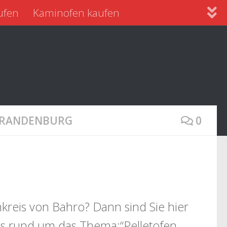
ufen
Kaminofen kaufen
 BRANDENBURG
0
kreis von Bahro? Dann sind Sie hier
nks rund um das Thema:“Pelletofen