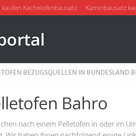
 kaufen Kachelofenbausatz
Kaminbausatz ka
portal
ETOFEN BEZUGSQUELLEN IN BUNDESLAND
lletofen Bahro
uchen nach einem Pelletofen in oder im Um
ig. Wir haben Ihnen nachfolgend einige Li