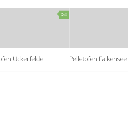
0
tofen Uckerfelde
Pelletofen Falkensee