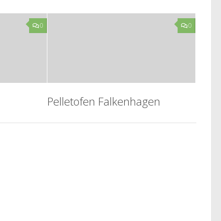
0
0
Pelletofen Falkenhagen