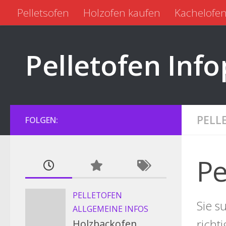
Pelletsofen
Holzofen kaufen
Kachelofen
Zum Inhalt springen
Pelletofen kaufen
Pelletofen gebraucht
Pelletofen Info
PELL
FOLGEN:
Pe
PELLETOFEN
Sie s
ALLGEMEINE INFOS
richt
Holzbackofen