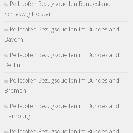
Pelletofen Bezugsquellen Bundesland
Schleswig Holstein
Pelletofen Bezugsquellen im Bundesland
Bayern
Pelletofen Bezugsquellen im Bundesland
Berlin
Pelletofen Bezugsquellen im Bundesland
Bremen
Pelletofen Bezugsquellen im Bundesland
Hamburg
Pelletofen Bezugsquellen im Bundesland