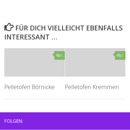
FÜR DICH VIELLEICHT EBENFALLS
INTERESSANT …
0
0
Pelletofen Börnicke
Pelletofen Kremmen
FOLGEN: