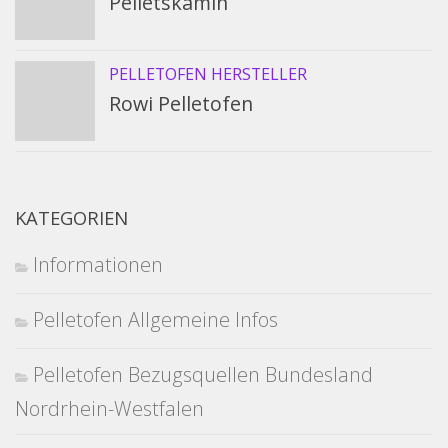
Pelletskamin
PELLETOFEN HERSTELLER
Rowi Pelletofen
KATEGORIEN
Informationen
Pelletofen Allgemeine Infos
Pelletofen Bezugsquellen Bundesland
Nordrhein-Westfalen