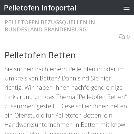
Pelletofen Infoportal
Zum Inhalt springen
PELLETOFEN BEZUGSQUELLEN IN
BUNDESLAND BRANDENBURG
0
Pelletofen Betten
Sie suchen nach einem Pelletofen in oder im
Umkreis von Betten? Dann sind Sie hier
richtig. Wir haben Ihnen nachfolgend einige
Links rund um das Thema:“Pelletofen Betten“
zusammen gestellt. Diese sollen Ihnen helfen
ein Ofenstudio für Pelletofen Betten, ein
Handwerksunternehmen in Betten mit know
how für Pelletöfen oder ein andere gute