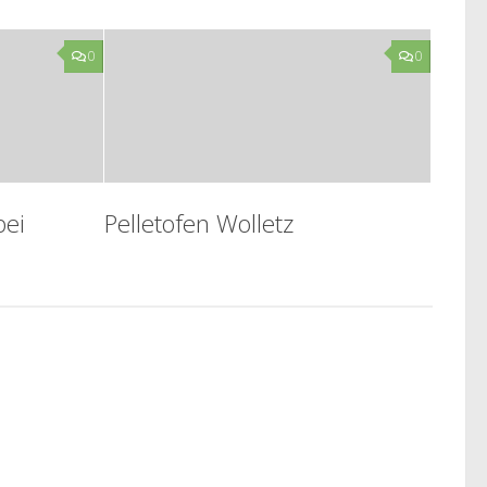
0
0
bei
Pelletofen Wolletz