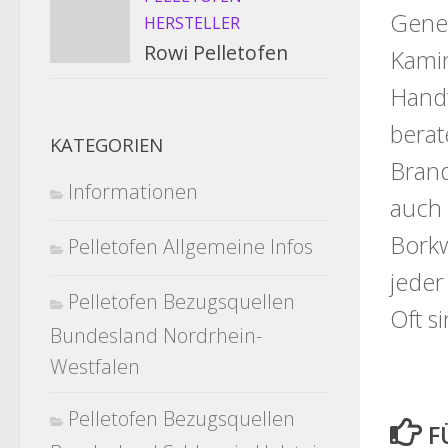
Gener
HERSTELLER
Rowi Pelletofen
Kamin
Handw
berat
KATEGORIEN
Brand
Informationen
auch 
Borkw
Pelletofen Allgemeine Infos
jeder
Pelletofen Bezugsquellen
Oft s
Bundesland Nordrhein-
Westfalen
Pelletofen Bezugsquellen
F