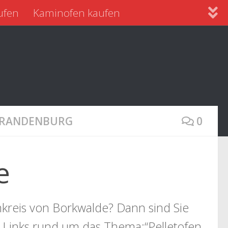
ufen
Kaminofen kaufen
 BRANDENBURG
0
e
kreis von Borkwalde? Dann sind Sie
e Links rund um das Thema:“Pelletofen