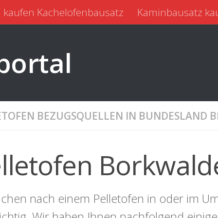
 kaufen Kachelofenbausatz
Kaminbausatz ka
portal
ETOFEN BEZUGSQUELLEN IN BUNDESLAND
lletofen Borkwald
uchen nach einem Pelletofen in oder im Um
richtig. Wir haben Ihnen nachfolgend einig