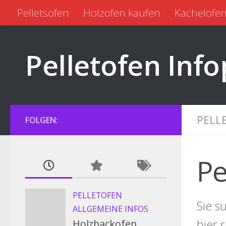
Pelletsofen
Holzofen kaufen
Kachelofen
Zum Inhalt springen
Pelletofen kaufen
Pelletofen gebraucht
Pelletofen Info
PELL
FOLGEN:
Pe
PELLETOFEN
Sie s
ALLGEMEINE INFOS
hier 
Holzbackofen