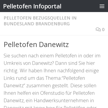
Pelletofen Infoportal
Zum Inhalt springen
PELLETOFEN BEZUGSQUELLEN IN
BUNDESLAND BRANDENBURG
0
Pelletofen Danewitz
Sie suchen nach einem Pelletofen in oder im
Umkreis von Danewitz? Dann sind Sie hier
richtig. Wir haben Ihnen nachfolgend einige
Links rund um das Thema:“Pelletofen
Danewitz“ zusammen gestellt. Diese sollen
Ihnen helfen ein Ofenstudio für Pelletofen
Danewitz, ein Handwerksunternehmen in
Danewitz mit know how für Pelletöfen oder