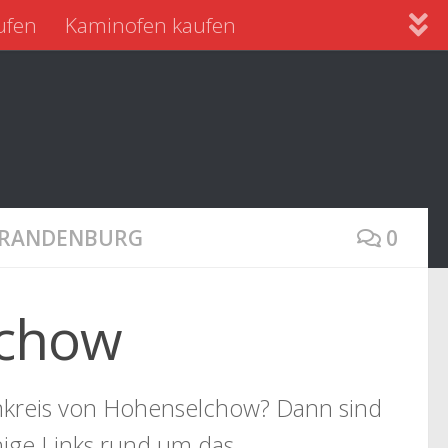
ufen
Kaminofen kaufen
 BRANDENBURG
0
lchow
mkreis von Hohenselchow? Dann sind
inige Links rund um das