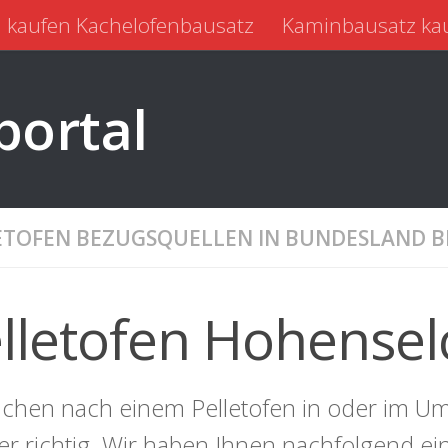
 kaufen Kachelofenbausatz
Kaminbausatz ka
portal
ETOFEN BEZUGSQUELLEN IN BUNDESLAND
lletofen Hohense
uchen nach einem Pelletofen in oder im U
ier richtig. Wir haben Ihnen nachfolgend e