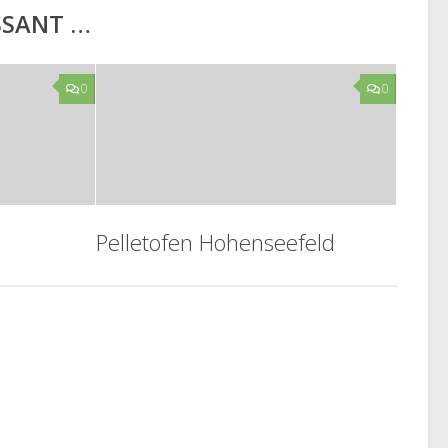
ESSANT …
0
0
Pelletofen Hohenseefeld