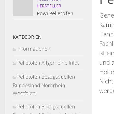
HERSTELLER
Rowi Pelletofen
Gener
Kamin
Handw
KATEGORIEN
Fachl
Informationen
ist e
und a
Pelletofen Allgemeine Infos
Hohen
Pelletofen Bezugsquellen
Nicht
Bundesland Nordrhein-
werde
Westfalen
Pelletofen Bezugsquellen