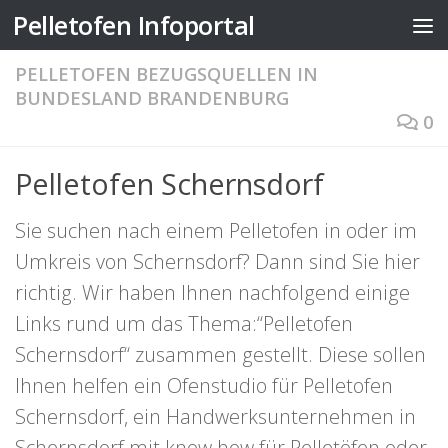
Pelletofen Infoportal
Zum Inhalt springen
PELLETOFEN BEZUGSQUELLEN IN
BUNDESLAND BRANDENBURG
0
Pelletofen Schernsdorf
Sie suchen nach einem Pelletofen in oder im
Umkreis von Schernsdorf? Dann sind Sie hier
richtig. Wir haben Ihnen nachfolgend einige
Links rund um das Thema:“Pelletofen
Schernsdorf“ zusammen gestellt. Diese sollen
Ihnen helfen ein Ofenstudio für Pelletofen
Schernsdorf, ein Handwerksunternehmen in
Schernsdorf mit know how für Pelletöfen oder