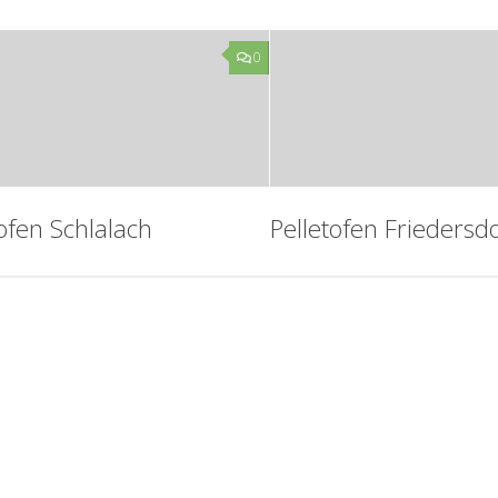
0
tofen Schlalach
Pelletofen Friedersd