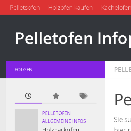
Pelletsofen
Holzofen kaufen
Kachelofen
Zum Inhalt springen
Pelletofen kaufen
Pelletofen gebraucht
Pelletofen Info
PELL
FOLGEN:
Pe
PELLETOFEN
Sie s
ALLGEMEINE INFOS
hier 
Holzbackofen