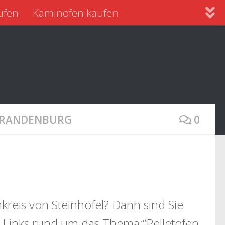
ufen
Kaminofen kaufen
 BRANDENBURG
0
l
reis von Steinhöfel? Dann sind Sie
e Links rund um das Thema:“Pelletofen