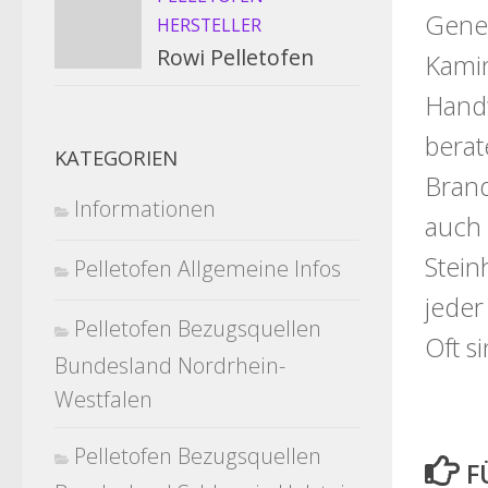
Gener
HERSTELLER
Rowi Pelletofen
Kamin
Handw
berat
KATEGORIEN
Brand
Informationen
auch 
Stein
Pelletofen Allgemeine Infos
jeder
Pelletofen Bezugsquellen
Oft s
Bundesland Nordrhein-
Westfalen
Pelletofen Bezugsquellen
F