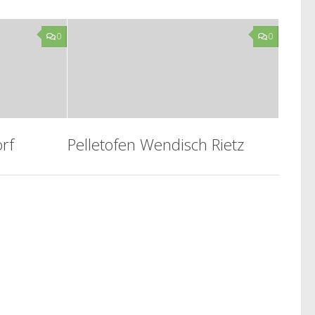
0
0
orf
Pelletofen Wendisch Rietz