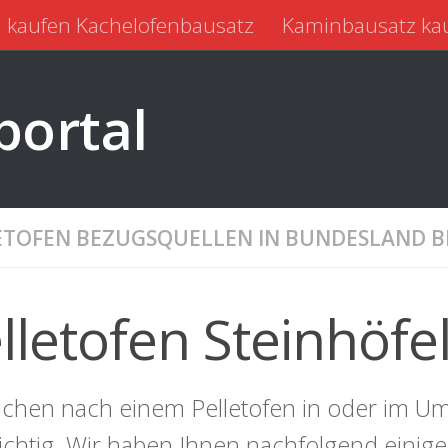
 kaufen Kachelofenbausatz
Kaminbausatz ka
portal
ETOFEN BEZUGSQUELLEN IN BUNDESLAND
lletofen Steinhöfe
uchen nach einem Pelletofen in oder im Umk
richtig. Wir haben Ihnen nachfolgend einig