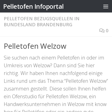
Pelletofen Infoportal
Zum Inhalt springen
PELLETOFEN BEZUGSQUELLEN IN
BUNDESLAND BRANDENBURG
0
Pelletofen Welzow
Sie suchen nach einem Pelletofen in oder im
Umkreis von Welzow? Dann sind Sie hier
richtig. Wir haben Ihnen nachfolgend einige
Links rund um das Thema:“Pelletofen Welzow“
zusammen gestellt. Diese sollen Ihnen helfen
ein Ofenstudio für Pelletofen Welzow, ein
Handwerksunternehmen in Welzow mit know
how für Pelletöfen oder ein andere gute