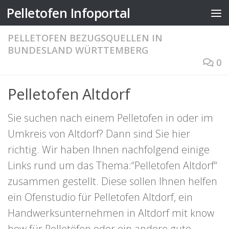
Pelletofen Infoportal
Zum Inhalt springen
PELLETOFEN BEZUGSQUELLEN IN
BUNDESLAND WÜRTTEMBERG
0
Pelletofen Altdorf
Sie suchen nach einem Pelletofen in oder im
Umkreis von Altdorf? Dann sind Sie hier
richtig. Wir haben Ihnen nachfolgend einige
Links rund um das Thema:“Pelletofen Altdorf“
zusammen gestellt. Diese sollen Ihnen helfen
ein Ofenstudio für Pelletofen Altdorf, ein
Handwerksunternehmen in Altdorf mit know
how für Pelletöfen oder ein andere gute