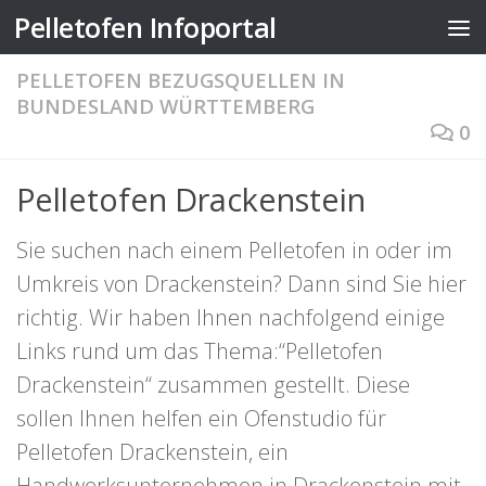
Pelletofen Infoportal
Zum Inhalt springen
PELLETOFEN BEZUGSQUELLEN IN
BUNDESLAND WÜRTTEMBERG
0
Pelletofen Drackenstein
Sie suchen nach einem Pelletofen in oder im
Umkreis von Drackenstein? Dann sind Sie hier
richtig. Wir haben Ihnen nachfolgend einige
Links rund um das Thema:“Pelletofen
Drackenstein“ zusammen gestellt. Diese
sollen Ihnen helfen ein Ofenstudio für
Pelletofen Drackenstein, ein
Handwerksunternehmen in Drackenstein mit