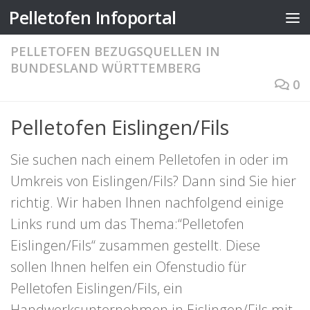
Pelletofen Infoportal
Zum Inhalt springen
PELLETOFEN BEZUGSQUELLEN IN
BUNDESLAND WÜRTTEMBERG
0
Pelletofen Eislingen/Fils
Sie suchen nach einem Pelletofen in oder im
Umkreis von Eislingen/Fils? Dann sind Sie hier
richtig. Wir haben Ihnen nachfolgend einige
Links rund um das Thema:“Pelletofen
Eislingen/Fils“ zusammen gestellt. Diese
sollen Ihnen helfen ein Ofenstudio für
Pelletofen Eislingen/Fils, ein
Handwerksunternehmen in Eislingen/Fils mit