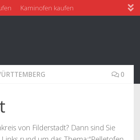
ufen
Kaminofen kaufen
 WÜRTTEMBERG
0
t
reis von Filderstadt? Dann sind Sie
e Links rund um das Thema:“Pelletofen