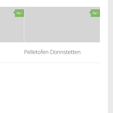
0
0
Pelletofen Donnstetten