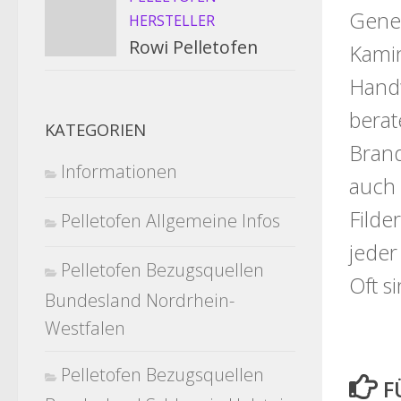
Gener
HERSTELLER
Rowi Pelletofen
Kamin
Handw
berat
KATEGORIEN
Brand
Informationen
auch 
Filde
Pelletofen Allgemeine Infos
jeder
Pelletofen Bezugsquellen
Oft s
Bundesland Nordrhein-
Westfalen
Pelletofen Bezugsquellen
F