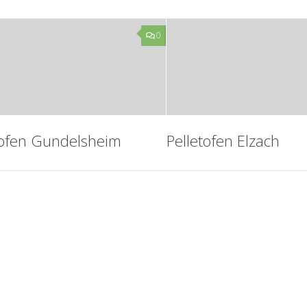
0
tofen Gundelsheim
Pelletofen Elzach