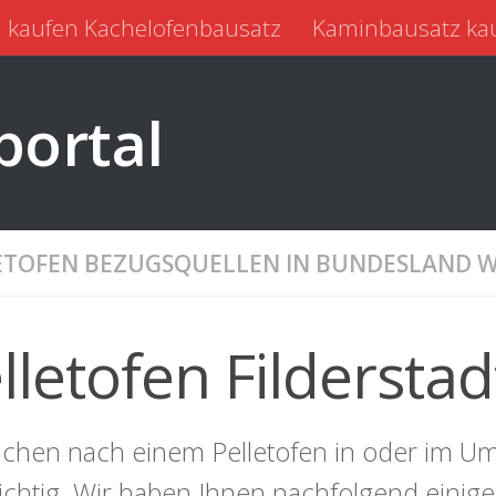
 kaufen Kachelofenbausatz
Kaminbausatz ka
portal
ETOFEN BEZUGSQUELLEN IN BUNDESLAND
lletofen Filderstad
uchen nach einem Pelletofen in oder im Umk
richtig. Wir haben Ihnen nachfolgend einig