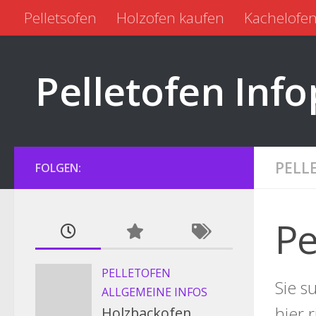
Pelletsofen
Holzofen kaufen
Kachelofen
Zum Inhalt springen
Pelletofen kaufen
Pelletofen gebraucht
Pelletofen Info
PELL
FOLGEN:
Pe
PELLETOFEN
Sie s
ALLGEMEINE INFOS
hier 
Holzbackofen