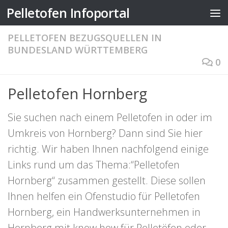
Pelletofen Infoportal
Zum Inhalt springen
PELLETOFEN BEZUGSQUELLEN IN
BUNDESLAND WÜRTTEMBERG
0
Pelletofen Hornberg
Sie suchen nach einem Pelletofen in oder im
Umkreis von Hornberg? Dann sind Sie hier
richtig. Wir haben Ihnen nachfolgend einige
Links rund um das Thema:“Pelletofen
Hornberg“ zusammen gestellt. Diese sollen
Ihnen helfen ein Ofenstudio für Pelletofen
Hornberg, ein Handwerksunternehmen in
Hornberg mit know how für Pelletöfen oder