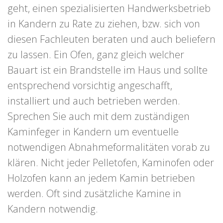
geht, einen spezialisierten Handwerksbetrieb
in Kandern zu Rate zu ziehen, bzw. sich von
diesen Fachleuten beraten und auch beliefern
zu lassen. Ein Ofen, ganz gleich welcher
Bauart ist ein Brandstelle im Haus und sollte
entsprechend vorsichtig angeschafft,
installiert und auch betrieben werden.
Sprechen Sie auch mit dem zuständigen
Kaminfeger in Kandern um eventuelle
notwendigen Abnahmeformalitäten vorab zu
klären. Nicht jeder Pelletofen, Kaminofen oder
Holzofen kann an jedem Kamin betrieben
werden. Oft sind zusätzliche Kamine in
Kandern notwendig.