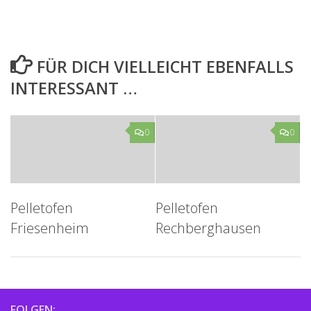
FÜR DICH VIELLEICHT EBENFALLS
INTERESSANT …
0
0
Pelletofen
Pelletofen
Friesenheim
Rechberghausen
FOLGEN: