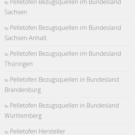
Pelletofen Bezugsquellen im Bundesland
Sachsen
Pelletofen Bezugsquellen im Bundesland
Sachsen-Anhalt
Pelletofen Bezugsquellen im Bundesland
Thüringen
Pelletofen Bezugsquellen in Bundesland
Brandenburg
Pelletofen Bezugsquellen in Bundesland
Württemberg
Pelletofen Hersteller