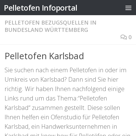
Pelletofen Infoportal
Zum Inhalt springen
PELLETOFEN BEZUGSQUELLEN IN
BUNDESLAND WÜRTTEMBERG
0
Pelletofen Karlsbad
Sie suchen nach einem Pelletofen in oder im
Umkreis von Karlsbad? Dann sind Sie hier
richtig. Wir haben Ihnen nachfolgend einige
Links rund um das Thema:“Pelletofen
Karlsbad“ zusammen gestellt. Diese sollen
Ihnen helfen ein Ofenstudio für Pelletofen
Karlsbad, ein Handwerksunternehmen in
Karlsbad mit know how für Pelletöfen oder ein