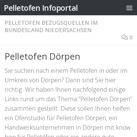
Pelletofen Infoportal
Zum Inhalt springen
PELLETOFEN BEZUGSQUELLEN IM
BUNDESLAND NIEDERSACHSEN
0
Pelletofen Dörpen
Sie suchen nach einem Pelletofen in oder im
Umkreis von Dörpen? Dann sind Sie hier
richtig. Wir haben Ihnen nachfolgend einige
Links rund um das Thema:“Pelletofen Dörpen“
zusammen gestellt. Diese sollen Ihnen helfen
ein Ofenstudio für Pelletofen Dörpen, ein
Handwerksunternehmen in Dörpen mit know
how für Pelletöfen oder ein andere gute